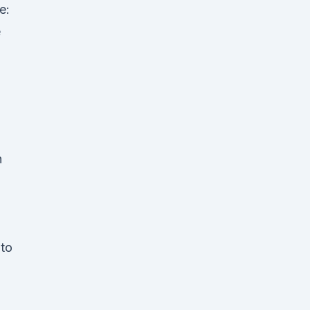
e:
e
h
to