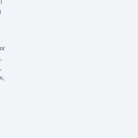
)
g
or
,
,
n,
n