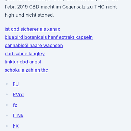
Febr. 2019 CBD macht im Gegensatz zu THC nicht
high und nicht stoned.
ist cbd sicherer als xanax
bluebird botanicals hanf extrakt kapseln
cannabisöl haare wachsen
cbd sahne langley
tinktur cbd angst
schokula zählen thc
FU
RVrd
fz
LrNk
hX