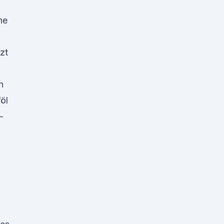
ne
n
zt
n
öl
-