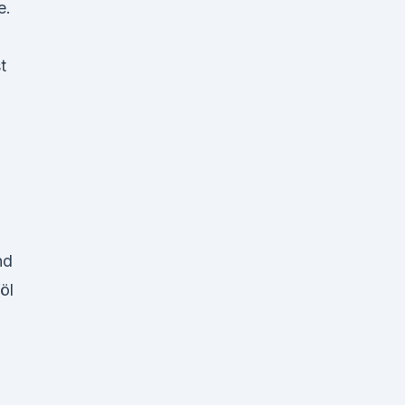
e.
t
nd
öl