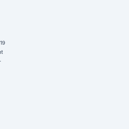
19
ht
-