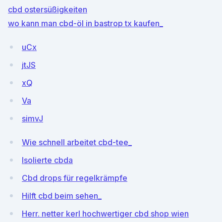
cbd ostersüßigkeiten
wo kann man cbd-öl in bastrop tx kaufen_
uCx
jtJS
xQ
Va
simvJ
Wie schnell arbeitet cbd-tee_
Isolierte cbda
Cbd drops für regelkrämpfe
Hilft cbd beim sehen_
Herr. netter kerl hochwertiger cbd shop wien