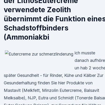
der LithosEutercreme
verwendete Zeolith
übernimmt die Funktion eine
Schadstoffbinders
(Ammoniakbi
ich musste
danach aufhör
un hab 2 woch
später Gesundheit - für Rinder, Kühe und Kälber Zur
Gesunderhaltung finden Sie hier Produkte von
Mastavit (Melkfett, Minzolin Eutercreme, Balsavit
Melksalbe), NJP, Eutra und Schmidt (Tonerde Balsa